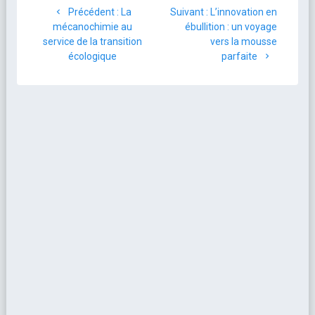
Précédent :
La
Suivant :
L’innovation en
mécanochimie au
ébullition : un voyage
service de la transition
vers la mousse
écologique
parfaite