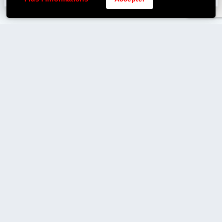
Poitiers
florent.boissou@biosedev.com
0682223445