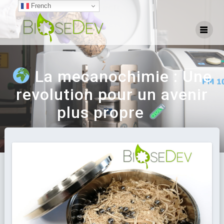
French
La mecanochimie : Une
revolution pour un avenir
plus propre