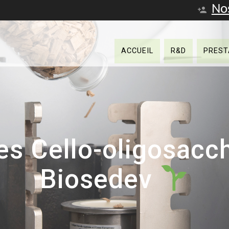
No
ACCUEIL
R&D
PREST
s Cello-oligosacch
Biosedev