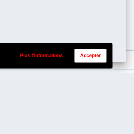
Plus f'informations
Accepter
© 2026 BioseDev. Construit avec
WordPress et le
thème Materialis