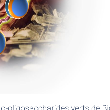
lo-oligosaccharides verts de B