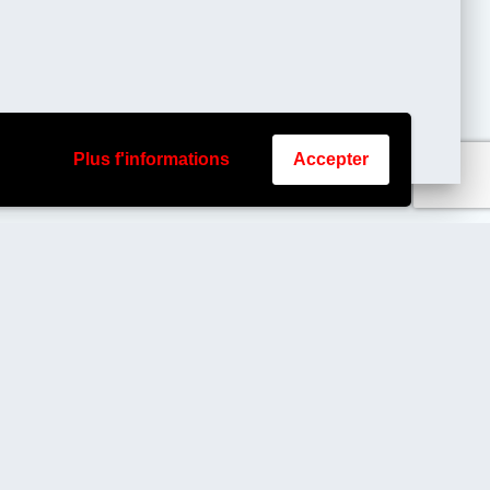
Plus f'informations
Accepter
© 2026 BioseDev. Construit avec
WordPress et le
thème Materialis