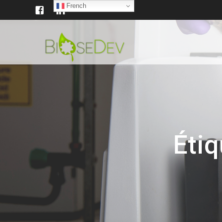
French
Étiq