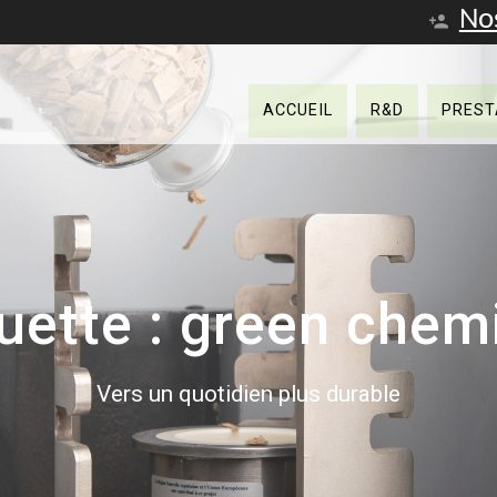
No
ACCUEIL
R&D
PREST
uette :
green chemi
Vers un quotidien plus durable