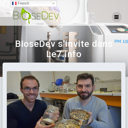
French
BioseDev s’invite dans
Le7.info