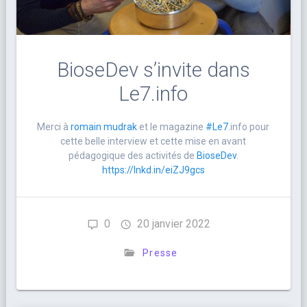
BioseDev s’invite dans
Le7.info
Merci à
romain mudrak
et le magazine
#Le7
.info pour
cette belle interview et cette mise en avant
pédagogique des activités de
BioseDev
.
https://lnkd.in/eiZJ9gcs
0
20 janvier 2022
Presse